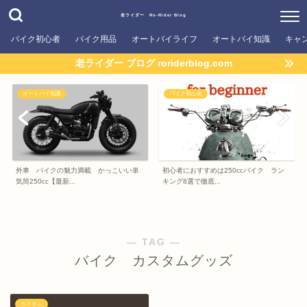
老ライダー Ro-Rider Blog
バイク初心者
バイク用品
オートバイライフ
オートバイ知識
キャ
老ライダー ブログ roriderblog.com
オートバイ知識
バイク初心者
外車 バイクの魅力満載 かっこいい単
初心者におすすめは250ccバイク ラン
気筒250cc【最新...
キング8選で徹底...
― TAG ―
バイク カスタムグッズ
カスタム