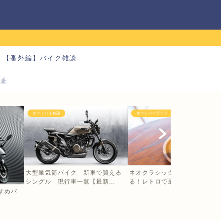
【番外編】バイク雑談
防止
オートバイ知識
オートバイライフ
大型単気筒バイク 新車で買える
ネオクラシックバイクの大型に
シングル 現行車一覧【最新...
る！レトロで最新 乗るだけ...
すすめバ