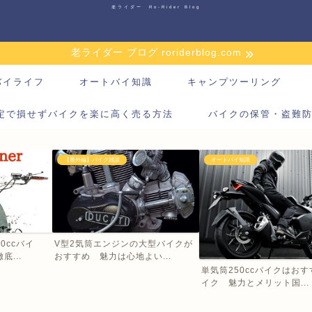
老ライダー Ro-Rider Blog
老ライダー ブログ roriderblog.com
バイライフ
オートバイ知識
キャンプツーリング
定で損せずバイクを楽に高く売る方法
バイクの保管・盗難
【番外編】バイク雑談
オートバイ知識
0ccバイ
V型2気筒エンジンの大型バイクが
...
おすすめ 魅力は心地よい...
単気筒250ccバイクはお
イク 魅力とメリット国...