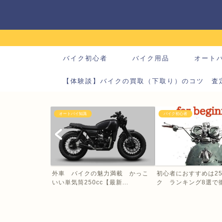
バイク初心者
バイク用品
オート
【体験談】バイクの買取（下取り）のコツ 査
オートバイ知識
バイク初心者
外車 バイクの魅力満載 かっこ
初心者におすすめは25
いい単気筒250cc【最新...
ク ランキング8選で徹底