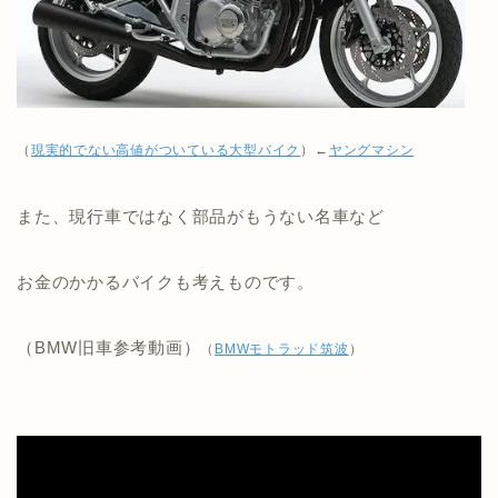
（
現実的でない高値がついている大型バイク
）←
ヤングマシン
また、現行車ではなく部品がもうない名車など
お金のかかるバイクも考えものです。
（BMW旧車参考動画）
（
BMWモトラッド筑波
）