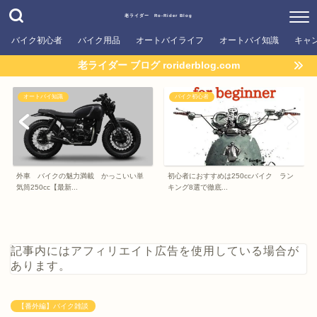
老ライダー Ro-Rider Blog
バイク初心者
バイク用品
オートバイライフ
オートバイ知識
キャ
老ライダー ブログ roriderblog.com
オートバイ知識
バイク初心者
外車 バイクの魅力満載 かっこいい単
初心者におすすめは250ccバイク ラン
気筒250cc【最新...
キング8選で徹底...
記事内にはアフィリエイト広告を使用している場合が
あります。
【番外編】バイク雑談