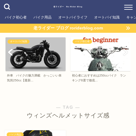
老ライダー Ro-Rider Blog
バイク初心者
バイク用品
オートバイライフ
オートバイ知識
キャ
老ライダー ブログ roriderblog.com
オートバイ知識
バイク初心者
外車 バイクの魅力満載 かっこいい単
初心者におすすめは250ccバイク ラン
気筒250cc【最新...
キング8選で徹底...
― TAG ―
ウィンズヘルメットサイズ感
バイク用品