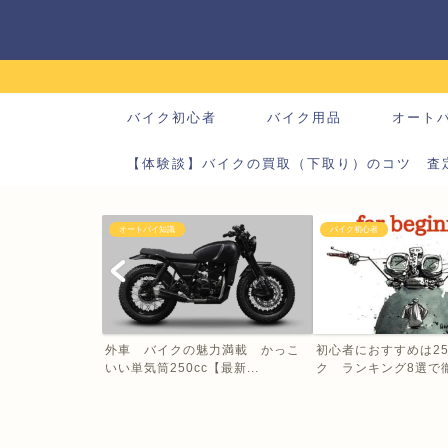
バイク初心者
バイク用品
オート
【体験談】バイクの買取（下取り）のコツ 査
オートバイ知識
バイク初心者
外車 バイクの魅力満載 かっこ
初心者におすすめは25
いい単気筒250cc【最新...
ク ランキング8選で徹底