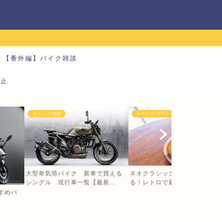
【番外編】バイク雑談
防止
オートバイ知識
オートバイライフ
大型単気筒バイク 新車で買える
ネオクラシックバイクの大型に
シングル 現行車一覧【最新...
る！レトロで最新 乗るだけ...
すすめバ