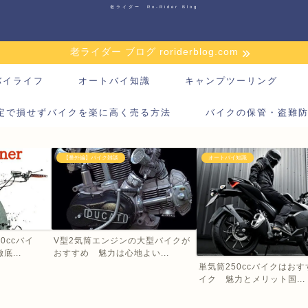
老ライダー Ro-Rider Blog
老ライダー ブログ roriderblog.com
バイライフ
オートバイ知識
キャンプツーリング
定で損せずバイクを楽に高く売る方法
バイクの保管・盗難
【番外編】バイク雑談
オートバイ知識
0ccバイ
V型2気筒エンジンの大型バイクが
...
おすすめ 魅力は心地よい...
単気筒250ccバイクはお
イク 魅力とメリット国...