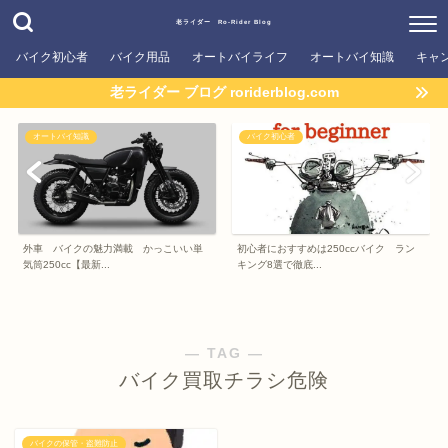
老ライダー Ro-Rider Blog
バイク初心者
バイク用品
オートバイライフ
オートバイ知識
キャ
老ライダー ブログ roriderblog.com
オートバイ知識
バイク初心者
外車 バイクの魅力満載 かっこいい単
初心者におすすめは250ccバイク ラン
気筒250cc【最新...
キング8選で徹底...
― TAG ―
バイク買取チラシ危険
バイクの保管・盗難防止