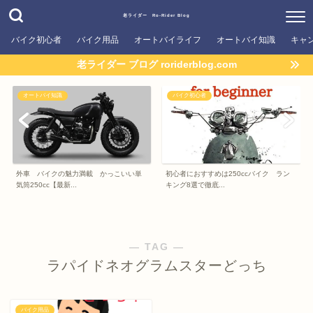
老ライダー Ro-Rider Blog
バイク初心者
バイク用品
オートバイライフ
オートバイ知識
キャ
老ライダー ブログ roriderblog.com
オートバイ知識
バイク初心者
外車 バイクの魅力満載 かっこいい単
初心者におすすめは250ccバイク ラン
気筒250cc【最新...
キング8選で徹底...
― TAG ―
ラパイドネオグラムスターどっち
バイク用品