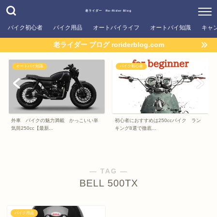
老ライダー Ro-Rider Blog
バイク初心者
バイク用品
オートバイライフ
オートバイ知識
キャ
老ライダー ブログ roriderblog.com
オートバイ知識
バイク初心者
外車 バイクの魅力満載 かっこいい単
初心者におすすめは250ccバイク ラン
気筒250cc【最新...
キング8選で徹底...
― TAG ―
BELL 500TX
バイク用品