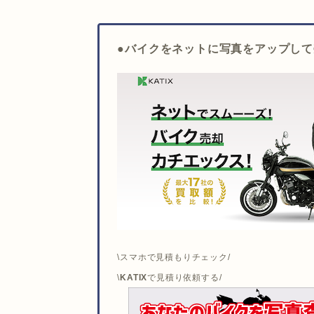
●
バイクをネットに写真をアップして
\スマホで見積もりチェック/
\
KATIX
で見積り依頼する/