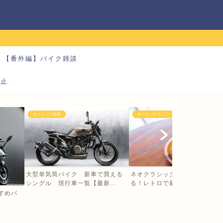
【番外編】バイク雑談
防止
オートバイ知識
オートバイライフ
大型単気筒バイク 新車で買える
ネオクラシックバイクの大型に
シングル 現行車一覧【最新...
る！レトロで最新 乗るだけ...
すすめバ