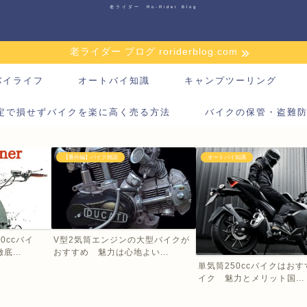
老ライダー Ro-Rider Blog
老ライダー ブログ roriderblog.com
バイライフ
オートバイ知識
キャンプツーリング
定で損せずバイクを楽に高く売る方法
バイクの保管・盗難
【番外編】バイク雑談
オートバイ知識
0ccバイ
V型2気筒エンジンの大型バイクが
...
おすすめ 魅力は心地よい...
単気筒250ccバイクはお
イク 魅力とメリット国...