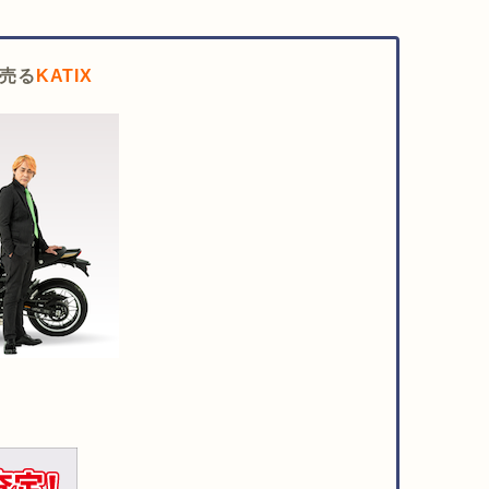
売る
KATIX