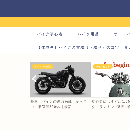
バイク初心者
バイク用品
オート
【体験談】バイクの買取（下取り）のコツ 査
オートバイ知識
バイク初心者
外車 バイクの魅力満載 かっこ
初心者におすすめは25
いい単気筒250cc【最新...
ク ランキング8選で徹底