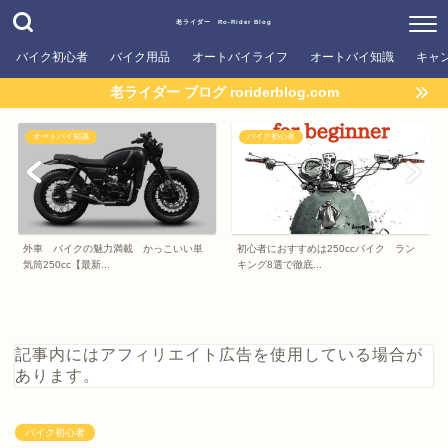
老ライダー Ro-Rider Blog
バイク初心者
バイク用品
オートバイライフ
オートバイ知識
キャ
老ライダー ブログ roriderblog.com
オートバイ知識
バイク初心者
外車 バイクの魅力満載 かっこいい単
初心者におすすめは250ccバイク ラン
気筒250cc【最新...
キング8選で徹底...
記事内にはアフィリエイト広告を使用している場合が
あります。
バイク初心者