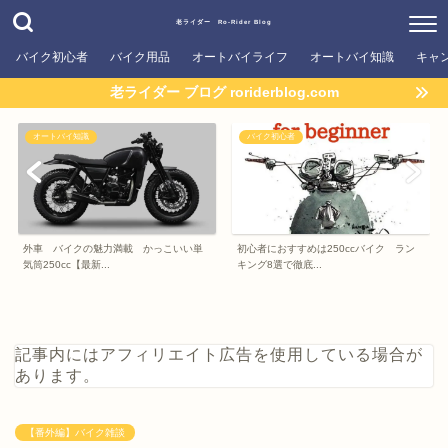
老ライダー Ro-Rider Blog
バイク初心者
バイク用品
オートバイライフ
オートバイ知識
キャ
老ライダー ブログ roriderblog.com
オートバイ知識
バイク初心者
外車 バイクの魅力満載 かっこいい単
初心者におすすめは250ccバイク ラン
気筒250cc【最新...
キング8選で徹底...
記事内にはアフィリエイト広告を使用している場合が
あります。
【番外編】バイク雑談