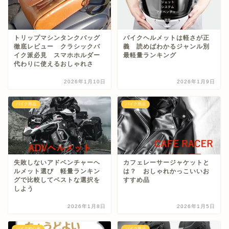
トリップマシンタンクバッグ
バイクヘルメットは軽さが正
徹底レビュー クラシックバ
義 読めばわかるジャンル別
イク派必見 スマホホルダー
最軽量ランキング
代わりに使えるおしゃれさ
2026年1月10日
2026年1月9日
バイク用品
バイク用品
失敗しないアドベンチャーヘ
カフェレーサージャケットと
ルメット選び 軽量ランキン
は？ おしゃれかっこいいお
グで比較してベストな選択を
すすめ品
しよう
2026年1月8日
2026年1月5日
バイク初心者
バイク用品