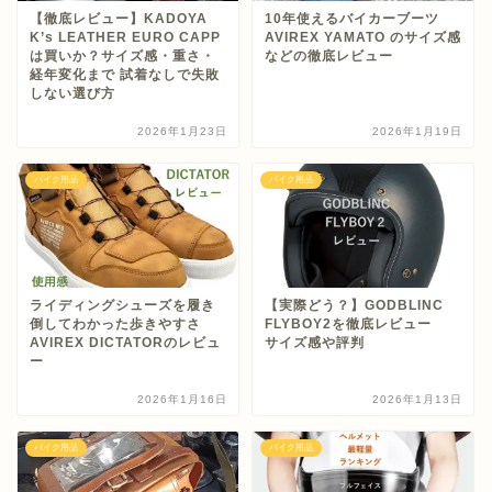
【徹底レビュー】KADOYA
10年使えるバイカーブーツ
K’s LEATHER EURO CAPP
AVIREX YAMATO のサイズ感
は買いか？サイズ感・重さ・
などの徹底レビュー
経年変化まで 試着なしで失敗
しない選び方
2026年1月23日
2026年1月19日
バイク用品
バイク用品
ライディングシューズを履き
【実際どう？】GODBLINC
倒してわかった歩きやすさ
FLYBOY2を徹底レビュー
AVIREX DICTATORのレビュ
サイズ感や評判
ー
2026年1月16日
2026年1月13日
バイク用品
バイク用品