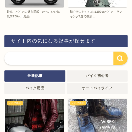
外車 バイクの魅力満載 かっこいい単
初心者におすすめは250ccバイク ラン
気筒250cc【最新...
キング8選で徹底...
サイト内の気になる記事が探せます
最新記事
バイク初心者
バイク用品
オートバイライフ
バイク用品
バイク用品