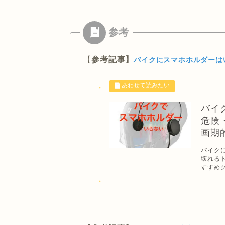
【
参考記事】
バイクにスマホホルダーは
バイ
危険
画期
バイク
壊れる
すすめグ