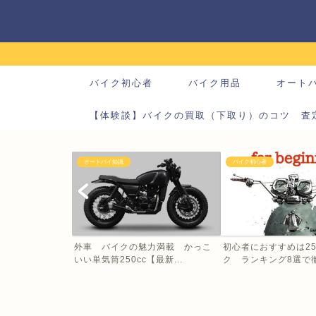
バイク初心者
バイク用品
オート
【体験談】バイクの買取（下取り）のコツ 査
オートバイ知識
バイク初心者
外車 バイクの魅力満載 かっこ
初心者におすすめは25
いい単気筒250cc【最新...
ク ランキング8選で徹底