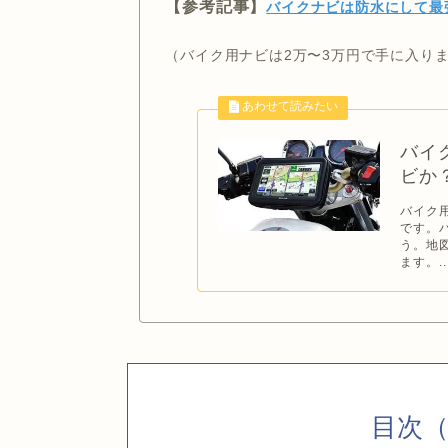
【参考記事】
バイクナビは防水にして
（バイク用ナビは2万〜3万円で手に入り
バイ
ビか
バイク
です。
う。地
ます。..
目次