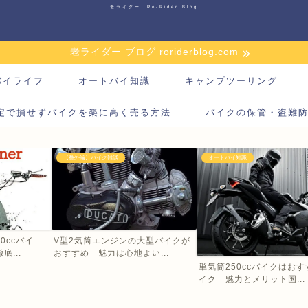
老ライダー Ro-Rider Blog
老ライダー ブログ roriderblog.com
バイライフ
オートバイ知識
キャンプツーリング
定で損せずバイクを楽に高く売る方法
バイクの保管・盗難
【番外編】バイク雑談
オートバイ知識
0ccバイ
V型2気筒エンジンの大型バイクが
...
おすすめ 魅力は心地よい...
単気筒250ccバイクはお
イク 魅力とメリット国...