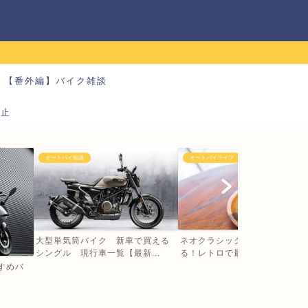
【番外編】バイク雑談
防止
オートバイ知識
オートバイライフ
大型単気筒バイク 新車で買える
ネオクラシックバイクの大型に
シングル 現行車一覧【最新...
る！レトロで最新 乗るだけ...
すすめバ