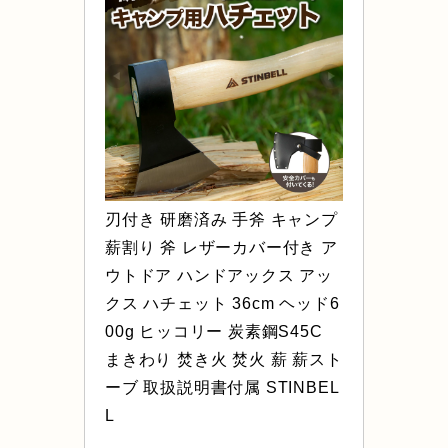
刃付き 研磨済み 手斧 キャンプ 
薪割り 斧 レザーカバー付き ア
ウトドア ハンドアックス アッ
クス ハチェット 36cm ヘッド6
00g ヒッコリー 炭素鋼S45C 
まきわり 焚き火 焚火 薪 薪スト
ーブ 取扱説明書付属 STINBEL
L