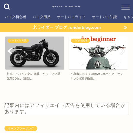
老ライダー Ro-Rider Blog
バイク初心者
バイク用品
オートバイライフ
オートバイ知識
キャ
老ライダー ブログ roriderblog.com
オートバイ知識
バイク初心者
外車 バイクの魅力満載 かっこいい単
初心者におすすめは250ccバイク ラン
気筒250cc【最新...
キング8選で徹底...
記事内にはアフィリエイト広告を使用している場合が
あります。
キャンプツーリング