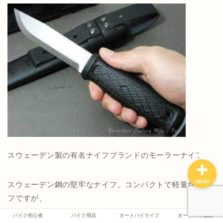
バイク初心者
バイク用品
オートバイライフ
オートバイ知識
スウェーデン製の有名ナイフブランドのモーラーナイフ
MENU
スウェーデン鋼の堅牢なナイフ。コンパクトで軽量なナイ
フですが、
バイク初心者
バイク用品
オートバイライフ
オートバイ知識