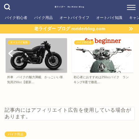
老ライダー Ro-Rider Blog
バイク初心者
バイク用品
オートバイライフ
オートバイ知識
キャ
老ライダー ブログ roriderblog.com
オートバイ知識
バイク初心者
外車 バイクの魅力満載 かっこいい単
初心者におすすめは250ccバイク ラン
気筒250cc【最新...
キング8選で徹底...
記事内にはアフィリエイト広告を使用している場合が
あります。
バイク用品