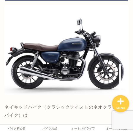
バイク初心者
バイク用品
オートバイライフ
オートバイ知識
ネイキッドバイク（クラシックテイストのネオクラシック
MENU
バイク）は
バイク初心者
バイク用品
オートバイライフ
オートバイ知識
今のバイクのトレンドです。