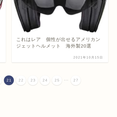
これはレア 個性が出せるアメリカン
ジェットヘルメット 海外製20選
日
2021年10月15日
...
21
22
23
24
25
27