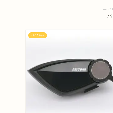
― C
バ
バイク用品