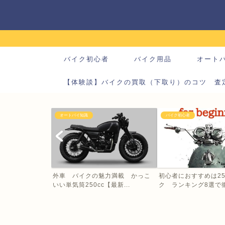
バイク初心者
バイク用品
オート
【体験談】バイクの買取（下取り）のコツ 査
オートバイ知識
バイク初心者
外車 バイクの魅力満載 かっこ
初心者におすすめは25
いい単気筒250cc【最新...
ク ランキング8選で徹底