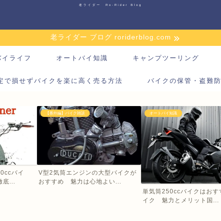
老ライダー Ro-Rider Blog
老ライダー ブログ roriderblog.com
バイライフ
オートバイ知識
キャンプツーリング
定で損せずバイクを楽に高く売る方法
バイクの保管・盗難
【番外編】バイク雑談
オートバイ知識
0ccバイ
V型2気筒エンジンの大型バイクが
...
おすすめ 魅力は心地よい...
単気筒250ccバイクはお
イク 魅力とメリット国...