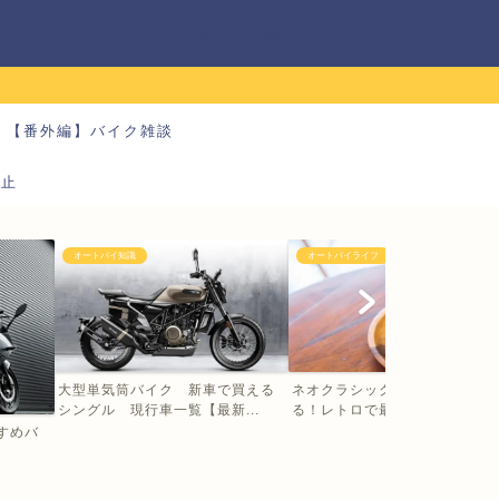
【番外編】バイク雑談
防止
オートバイ知識
オートバイライフ
大型単気筒バイク 新車で買える
ネオクラシックバイクの大型に
シングル 現行車一覧【最新...
る！レトロで最新 乗るだけ...
すすめバ