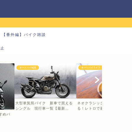
【番外編】バイク雑談
防止
オートバイ知識
オートバイライフ
大型単気筒バイク 新車で買える
ネオクラシックバイクの大型に
シングル 現行車一覧【最新...
る！レトロで最新 乗るだけ...
すすめバ