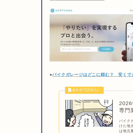
●
バイクガレージはどこに頼む？ 安くで
20
専門
バイク
けた地
は地元