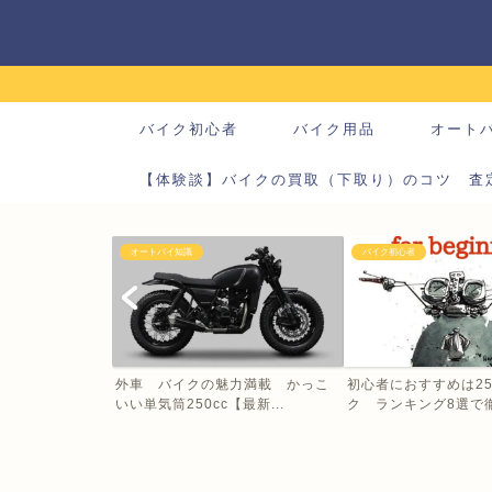
バイク初心者
バイク用品
オート
【体験談】バイクの買取（下取り）のコツ 査
オートバイ知識
バイク初心者
外車 バイクの魅力満載 かっこ
初心者におすすめは25
いい単気筒250cc【最新...
ク ランキング8選で徹底