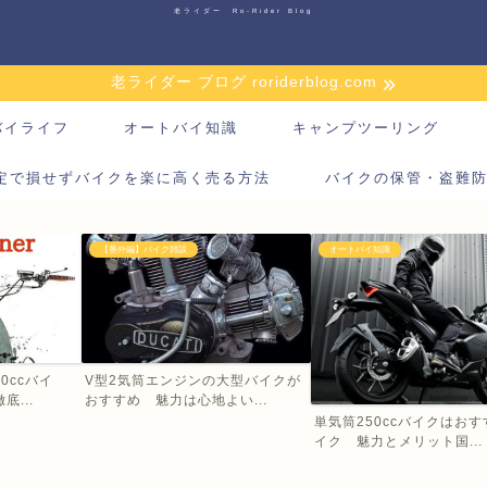
老ライダー Ro-Rider Blog
老ライダー ブログ roriderblog.com
バイライフ
オートバイ知識
キャンプツーリング
定で損せずバイクを楽に高く売る方法
バイクの保管・盗難
【番外編】バイク雑談
オートバイ知識
0ccバイ
V型2気筒エンジンの大型バイクが
...
おすすめ 魅力は心地よい...
単気筒250ccバイクはお
イク 魅力とメリット国...