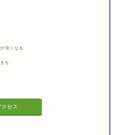
？
費が安くなる
できる
にアクセス