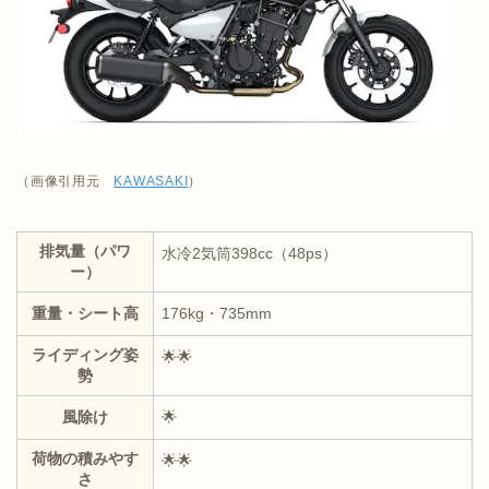
（画像引用元
KAWASAKI
）
排気量（パワ
水冷2気筒398cc（48ps）
ー）
重量・シート高
176kg・735mm
ライディング姿
🌟🌟
勢
風除け
🌟
荷物の積みやす
🌟🌟
さ