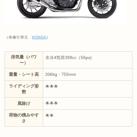
（画像引用元
HONDA
）
排気量（パワ
水冷4気筒399cc（56ps)
ー）
重量・シート高
206kg・755mm
ライディング姿
🌟🌟🌟
勢
風除け
🌟🌟🌟
荷物の積みやす
🌟🌟
さ