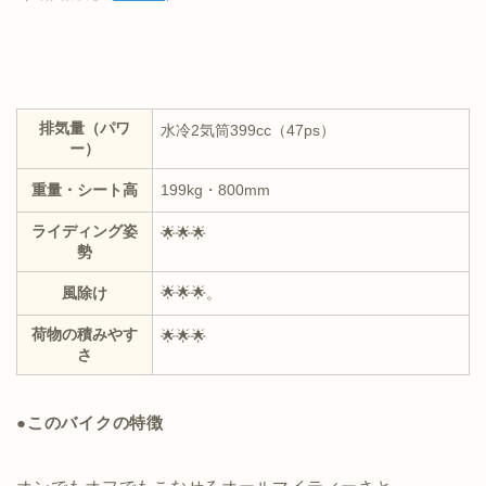
排気量（パワ
水冷2気筒399cc（47ps）
ー）
重量・シート高
199kg・800mm
ライディング姿
🌟🌟🌟
勢
風除け
🌟🌟🌟。
荷物の積みやす
🌟🌟🌟
さ
●
このバイクの特徴