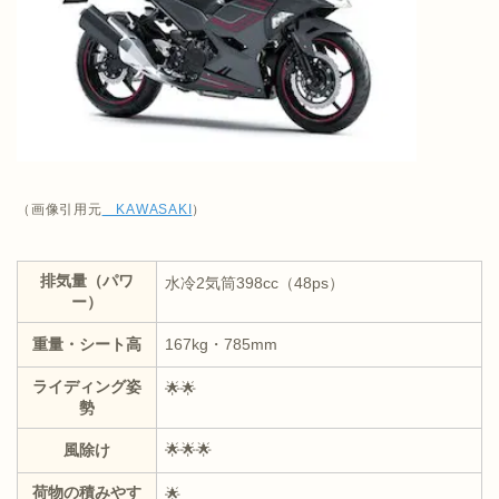
（画像引用元
KAWASAKI
）
排気量（パワ
水冷2気筒398cc（48ps）
ー）
重量・シート高
167kg・785mm
ライディング姿
🌟🌟
勢
風除け
🌟🌟🌟
荷物の積みやす
🌟