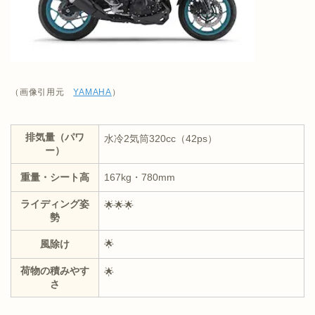
（画像引用元
YAMAHA
）
排気量（パワ
水冷2気筒320cc（42ps）
ー）
重量・シート高
167kg・780mm
ライディング姿
🌟🌟🌟
勢
風除け
🌟
荷物の積みやす
🌟
さ