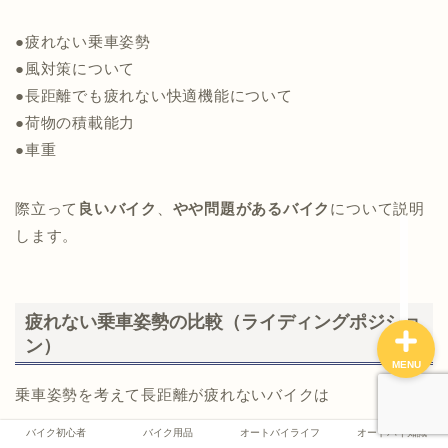
●疲れない乗車姿勢
●風対策について
バイク初心者
●長距離でも疲れない快適機能について
●荷物の積載能力
バイク用品
●車重
オートバイライフ
際立って
良いバイク
、
やや問題があるバイク
について説明
します。
オートバイ知識
疲れない乗車姿勢の比較（ライディングポジショ
ン）
MENU
乗車姿勢を考えて長距離が疲れないバイクは
バイク初心者
バイク用品
オートバイライフ
オートバイ知識