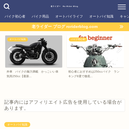
老ライダー Ro-Rider Blog
バイク初心者
バイク用品
オートバイライフ
オートバイ知識
キャ
老ライダー ブログ roriderblog.com
オートバイ知識
バイク初心者
外車 バイクの魅力満載 かっこいい単
初心者におすすめは250ccバイク ラン
気筒250cc【最新...
キング8選で徹底...
記事内にはアフィリエイト広告を使用している場合が
あります。
オートバイ知識