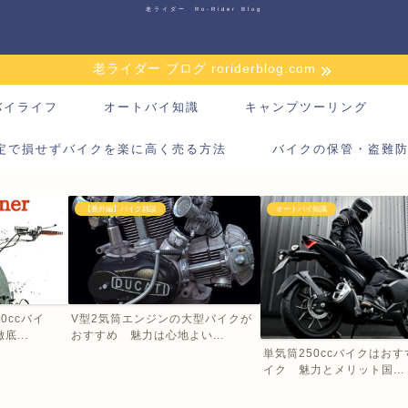
老ライダー Ro-Rider Blog
老ライダー ブログ roriderblog.com
バイライフ
オートバイ知識
キャンプツーリング
定で損せずバイクを楽に高く売る方法
バイクの保管・盗難
【番外編】バイク雑談
オートバイ知識
0ccバイ
V型2気筒エンジンの大型バイクが
...
おすすめ 魅力は心地よい...
単気筒250ccバイクはお
イク 魅力とメリット国...