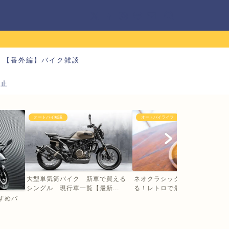
【番外編】バイク雑談
防止
オートバイ知識
オートバイライフ
大型単気筒バイク 新車で買える
ネオクラシックバイクの大型に
シングル 現行車一覧【最新...
る！レトロで最新 乗るだけ...
すすめバ