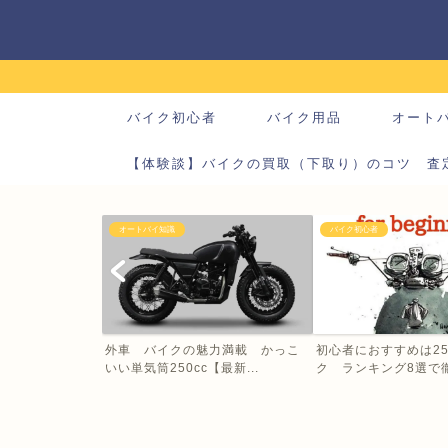
バイク初心者
バイク用品
オート
【体験談】バイクの買取（下取り）のコツ 査
オートバイ知識
バイク初心者
外車 バイクの魅力満載 かっこ
初心者におすすめは25
いい単気筒250cc【最新...
ク ランキング8選で徹底