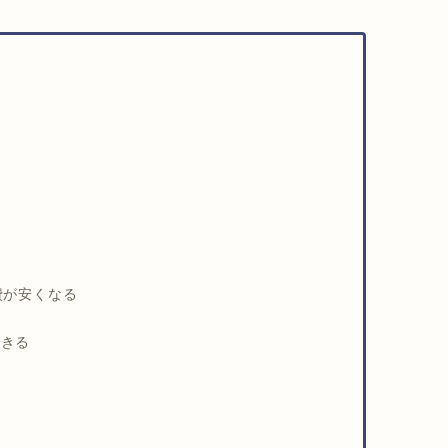
？
費が安くなる
できる