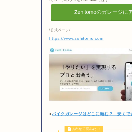
\ガレージのプロをZehitomoで探す/
Zehitomoのガレージ
\公式ページ/
https://www.zehitomo.com
●
バイクガレージはどこに頼む？ 安くで