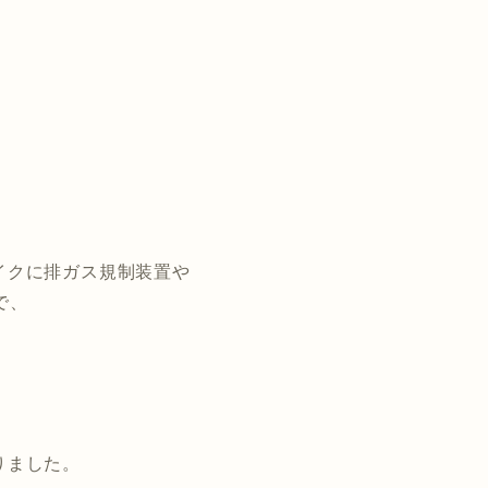
イクに排ガス規制装置や
で、
りました。