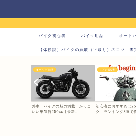
バイク初心者
バイク用品
オート
【体験談】バイクの買取（下取り）のコツ 査
オートバイ知識
バイク初心者
外車 バイクの魅力満載 かっこ
初心者におすすめは25
いい単気筒250cc【最新...
ク ランキング8選で徹底