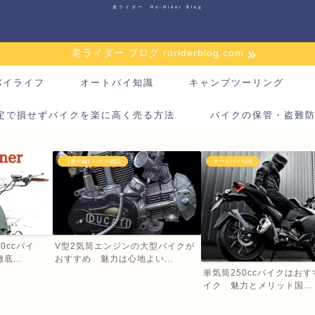
老ライダー Ro-Rider Blog
老ライダー ブログ roriderblog.com
バイライフ
オートバイ知識
キャンプツーリング
定で損せずバイクを楽に高く売る方法
バイクの保管・盗難
【番外編】バイク雑談
オートバイ知識
0ccバイ
V型2気筒エンジンの大型バイクが
...
おすすめ 魅力は心地よい...
単気筒250ccバイクはお
イク 魅力とメリット国...