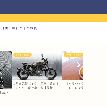
【番外編】バイク雑談
防止
オートバイ知識
オートバイライフ
大型単気筒バイク 新車で買える
ネオクラシックバイクの大型に
シングル 現行車一覧【最新...
る！レトロで最新 乗るだけ...
すすめバ