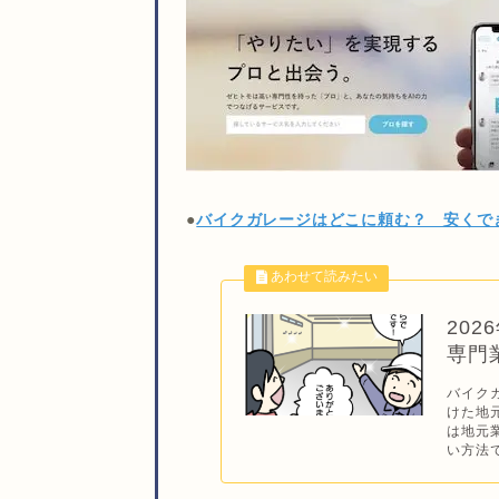
●
バイクガレージはどこに頼む？ 安くで
20
専門
バイク
けた地
は地元
い方法で