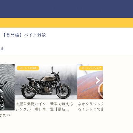
【番外編】バイク雑談
防止
オートバイ知識
オートバイライフ
大型単気筒バイク 新車で買える
ネオクラシックバイクの大型に
シングル 現行車一覧【最新...
る！レトロで最新 乗るだけ...
すすめバ