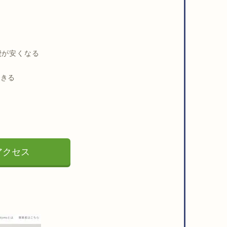
？
費が安くなる
できる
にアクセス