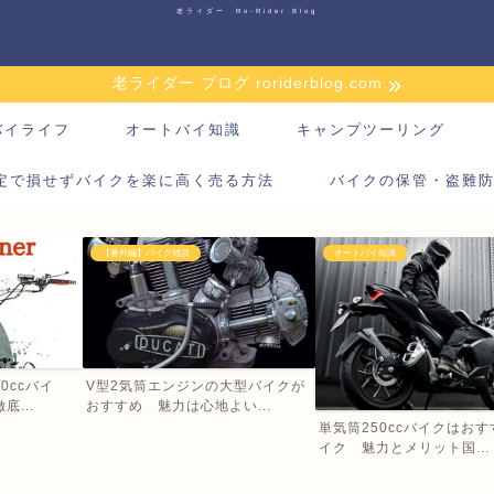
老ライダー Ro-Rider Blog
老ライダー ブログ roriderblog.com
バイライフ
オートバイ知識
キャンプツーリング
定で損せずバイクを楽に高く売る方法
バイクの保管・盗難
【番外編】バイク雑談
オートバイ知識
0ccバイ
V型2気筒エンジンの大型バイクが
...
おすすめ 魅力は心地よい...
単気筒250ccバイクはお
イク 魅力とメリット国...