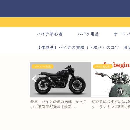
バイク初心者
バイク用品
オート
【体験談】バイクの買取（下取り）のコツ 査
オートバイ知識
バイク初心者
外車 バイクの魅力満載 かっこ
初心者におすすめは25
いい単気筒250cc【最新...
ク ランキング8選で徹底